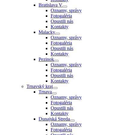
Bratislava V
Oznamy, správy
Fotogaléria
Opustili nás
Kontakty
Malacky
Oznamy, správy
Fotogaléria
Opustili nás
Kontakty
Pezinok
Oznamy, správy
Fotogaléria
Opustili nás
Kontakty
Trnavský kraj
Trnava
Oznamy, správy
Fotogaléria
Opustili nás
Kontakty
Dunajská Streda
Oznamy, správy
Fotogaléria