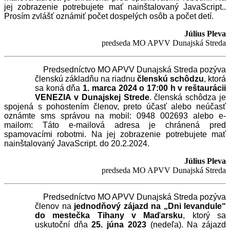
jej zobrazenie potrebujete mať nainštalovaný JavaScript.
.
Prosím zvlášť oznámiť počet dospelých osôb a počet detí.
Július Pleva
predseda MO APVV Dunajská Streda
Predsedníctvo MO APVV Dunajská Streda pozýva
členskú základňu na riadnu
členskú schôdzu
, ktorá
sa koná dňa
1. marca 2024 o 17:00 h v reštaurácii
VENEZIA v Dunajskej Strede
. členská schôdza je
spojená s pohostením členov, preto účasť alebo neúčasť
oznámte sms správou na mobil: 0948 002693 alebo e-
mailom:
Táto e-mailová adresa je chránená pred
spamovacími robotmi. Na jej zobrazenie potrebujete mať
nainštalovaný JavaScript.
do 20.2.2024.
Július Pleva
predseda MO APVV Dunajská Streda
Predsedníctvo MO APVV Dunajská Streda pozýva
členov na
jednodňový zájazd na „Dni levandule“
do mestečka Tihany v Maďarsku
, ktorý sa
uskutoční dňa
25. júna 2023
(nedeľa). Na zájazd