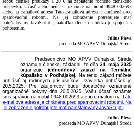
sebou členské preukazy a 20 € na zaplatenie ročného členského
príspevku. Účasť alebo neúčasť oznámte na mobil 0948 002693
alebo na e-mailovú adresu
Táto e-mailová adresa je chránená pred
spamovacími robotmi. Na jej zobrazenie potrebujete mať
nainštalovaný JavaScript.
, nakoľko členská schôdza je spojená s
pohostením.
Július Pleva
predseda MO APVV Dunajská Streda
Predsedníctvo MO APVV Dunajská Streda
oznamuje členskej základni, že dňa
24. mája 2025
organizuje
jednodňový zájazd na Termálne
kúpalisko v Podhájskej
. Na tento zájazd môžete
prihlásiť aj rodinných príslušníkov. Uzávierka prihlášok je
20.5.2025. Pre záujemcov budú dodatočne oznámené
organizačné pokyny dňa 20.5.2025. Vašu účasť oznámte
sms správou na mobil 0948 002693 alebo e-mailom na
Táto
e-mailová adresa je chránená pred spamovacími robotmi. Na
jej zobrazenie potrebujete mať nainštalovaný JavaScript.
.
Július Pleva
predseda MO APVV Dunajská Streda