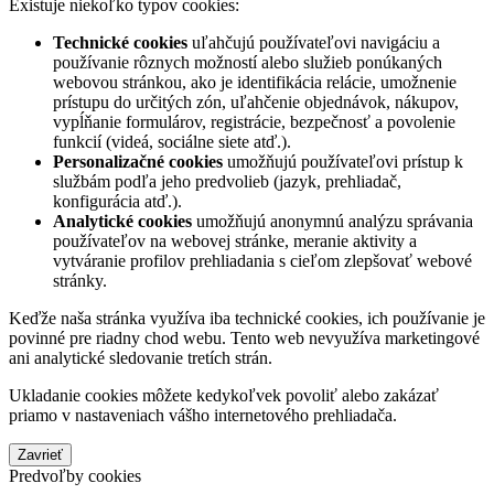
Existuje niekoľko typov cookies:
Technické cookies
uľahčujú používateľovi navigáciu a
používanie rôznych možností alebo služieb ponúkaných
webovou stránkou, ako je identifikácia relácie, umožnenie
prístupu do určitých zón, uľahčenie objednávok, nákupov,
vypĺňanie formulárov, registrácie, bezpečnosť a povolenie
funkcií (videá, sociálne siete atď.).
Personalizačné cookies
umožňujú používateľovi prístup k
službám podľa jeho predvolieb (jazyk, prehliadač,
konfigurácia atď.).
Analytické cookies
umožňujú anonymnú analýzu správania
používateľov na webovej stránke, meranie aktivity a
vytváranie profilov prehliadania s cieľom zlepšovať webové
stránky.
Keďže naša stránka využíva iba technické cookies, ich používanie je
povinné pre riadny chod webu. Tento web nevyužíva marketingové
ani analytické sledovanie tretích strán.
Ukladanie cookies môžete kedykoľvek povoliť alebo zakázať
priamo v nastaveniach vášho internetového prehliadača.
Zavrieť
Predvoľby cookies