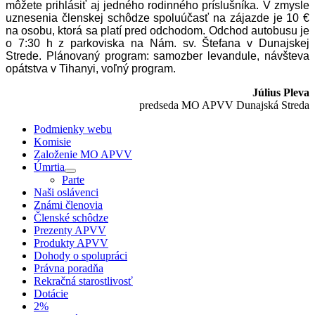
môžete prihlásiť aj jedného rodinného príslušníka. V zmysle
uznesenia členskej schôdze spoluúčasť na zájazde je 10 €
na osobu, ktorá sa platí pred odchodom. Odchod autobusu je
o 7:30 h z parkoviska na Nám. sv. Štefana v Dunajskej
Strede. Plánovaný program: samozber levandule, návšteva
opátstva v Tihanyi, voľný program.
Július Pleva
predseda MO APVV Dunajská Streda
Podmienky webu
Komisie
Založenie MO APVV
Úmrtia
Parte
Naši oslávenci
Známi členovia
Členské schôdze
Prezenty APVV
Produkty APVV
Dohody o spolupráci
Právna poradňa
Rekračná starostlivosť
Dotácie
2%