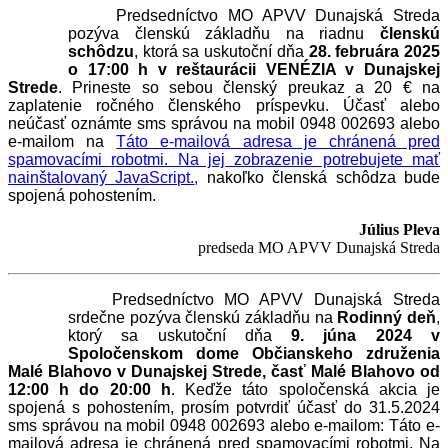
Predsedníctvo MO APVV Dunajská Streda
pozýva členskú základňu na riadnu
členskú
schôdzu
, ktorá sa uskutoční dňa
28. februára 2025
o 17:00 h v reštaurácii VENÉZIA v Dunajskej
Strede
. Prineste so sebou členský preukaz a 20 € na
zaplatenie ročného členského príspevku. Účasť alebo
neúčasť oznámte sms správou na mobil 0948 002693 alebo
e-mailom na
Táto e-mailová adresa je chránená pred
spamovacími robotmi. Na jej zobrazenie potrebujete mať
nainštalovaný JavaScript.
,
nakoľko členská schôdza bude
spojená pohostením.
Július Pleva
predseda MO APVV Dunajská Streda
Predsedníctvo MO APVV Dunajská Streda
srdečne pozýva členskú základňu na
Rodinný deň
,
ktorý sa uskutoční dňa
9. júna 2024 v
Spoločenskom dome Občianskeho združenia
Malé Blahovo v Dunajskej Strede, časť Malé Blahovo od
12:00 h do 20:00 h
. Keďže táto spoločenská akcia je
spojená s pohostením, prosím potvrdiť účasť do 31.5.2024
sms správou na mobil 0948 002693 alebo e-mailom:
Táto e-
mailová adresa je chránená pred spamovacími robotmi. Na