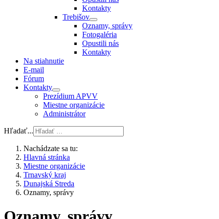
Kontakty
Trebišov
Oznamy, správy
Fotogaléria
Opustili nás
Kontakty
Na stiahnutie
E-mail
Fórum
Kontakty
Prezídium APVV
Miestne organizácie
Administrátor
Hľadať...
Nachádzate sa tu:
Hlavná stránka
Miestne organizácie
Trnavský kraj
Dunajská Streda
Oznamy, správy
Oznamy, správy