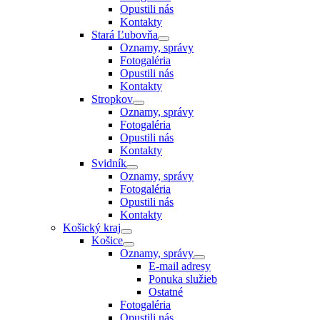
Opustili nás
Kontakty
Stará Ľubovňa
Oznamy, správy
Fotogaléria
Opustili nás
Kontakty
Stropkov
Oznamy, správy
Fotogaléria
Opustili nás
Kontakty
Svidník
Oznamy, správy
Fotogaléria
Opustili nás
Kontakty
Košický kraj
Košice
Oznamy, správy
E-mail adresy
Ponuka služieb
Ostatné
Fotogaléria
Opustili nás