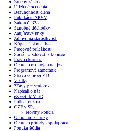
Zmeny zákona
Udelené ocenenia
Bezúhonnosť člena
Publikácie APVV
Zákon č. 328
Starobné dôchodky
Zaujímavé linky
Zdravotná starostlivosť
Kúpeľná starostlivosť
Pracovné príležitosti
Sociálno-zdravotná komisia
Právna komisia
Ochrana osobných údajov
Programové zameranie
Stravovanie sa VD
Vizitky
Zľavy pre seniorov
Napísali o nás
eZvesti MV SR
Policajný zbor
OZP v SR
Noviny Polícia
Ochranné známky
Ochrana prírody - spolupráca
Ponuka štúdia