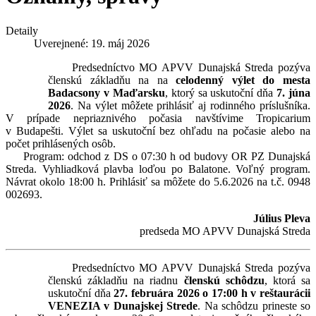
Detaily
Uverejnené: 19. máj 2026
Predsedníctvo MO APVV Dunajská Streda pozýva
členskú základňu na na
celodenný výlet do mesta
Badacsony v Maďarsku
, ktorý sa uskutoční dňa
7. júna
2026
. Na výlet môžete prihlásiť aj rodinného príslušníka.
V prípade nepriaznivého počasia navštívime Tropicarium
v Budapešti. Výlet sa uskutoční bez ohľadu na počasie alebo na
počet prihlásených osôb.
Program: odchod z DS o 07:30 h od budovy OR PZ Dunajská
Streda. Vyhliadková plavba loďou po Balatone. Voľný program.
Návrat okolo 18:00 h. Prihlásiť sa môžete do 5.6.2026 na t.č. 0948
002693.
Július Pleva
predseda MO APVV Dunajská Streda
Predsedníctvo MO APVV Dunajská Streda pozýva
členskú základňu na riadnu
členskú schôdzu
, ktorá sa
uskutoční dňa
27. februára 2026 o 17:00 h v reštaurácii
VENEZIA v Dunajskej Strede
. Na schôdzu prineste so