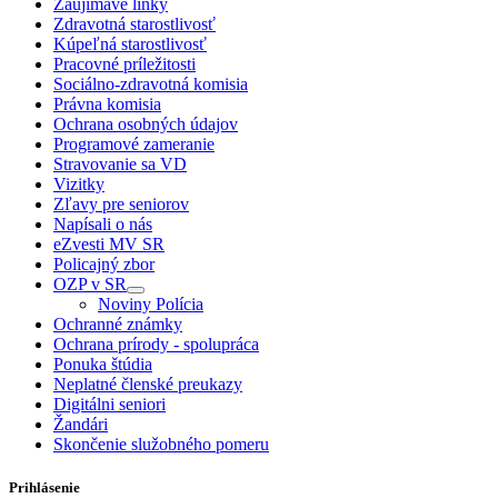
Zaujímavé linky
Zdravotná starostlivosť
Kúpeľná starostlivosť
Pracovné príležitosti
Sociálno-zdravotná komisia
Právna komisia
Ochrana osobných údajov
Programové zameranie
Stravovanie sa VD
Vizitky
Zľavy pre seniorov
Napísali o nás
eZvesti MV SR
Policajný zbor
OZP v SR
Noviny Polícia
Ochranné známky
Ochrana prírody - spolupráca
Ponuka štúdia
Neplatné členské preukazy
Digitálni seniori
Žandári
Skončenie služobného pomeru
Prihlásenie