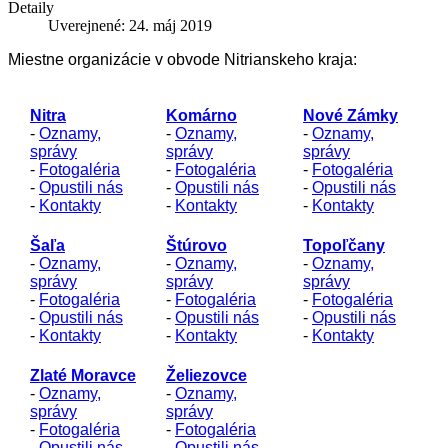
Detaily
Uverejnené: 24. máj 2019
Miestne organizácie v obvode Nitrianskeho kraja:
Nitra
Komárno
Nové Zámky
-
Oznamy,
-
Oznamy,
-
Oznamy,
správy
správy
správy
-
Fotogaléria
-
Fotogaléria
-
Fotogaléria
-
Opustili nás
-
Opustili nás
-
Opustili nás
-
Kontakty
-
Kontakty
-
Kontakty
Šaľa
Štúrovo
Topoľčany
-
Oznamy,
-
Oznamy,
-
Oznamy,
správy
správy
správy
-
Fotogaléria
-
Fotogaléria
-
Fotogaléria
-
Opustili nás
-
Opustili nás
-
Opustili nás
-
Kontakty
-
Kontakty
-
Kontakty
Zlaté Moravce
Želiezovce
-
Oznamy,
-
Oznamy,
správy
správy
-
Fotogaléria
-
Fotogaléria
-
Opustili nás
-
Opustili nás