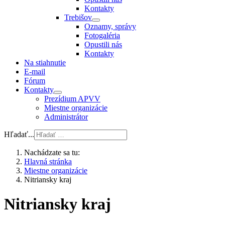
Kontakty
Trebišov
Oznamy, správy
Fotogaléria
Opustili nás
Kontakty
Na stiahnutie
E-mail
Fórum
Kontakty
Prezídium APVV
Miestne organizácie
Administrátor
Hľadať...
Nachádzate sa tu:
Hlavná stránka
Miestne organizácie
Nitriansky kraj
Nitriansky kraj