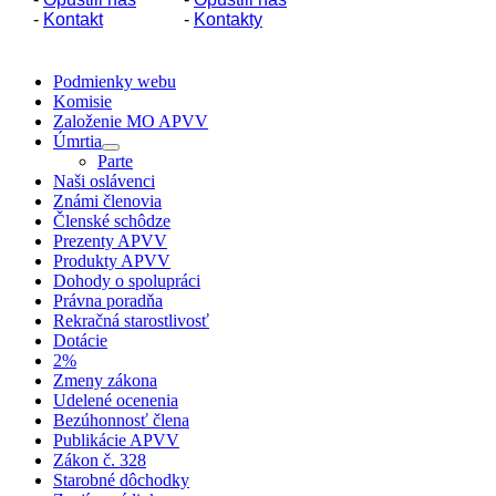
-
Kontakt
-
Kontakty
Podmienky webu
Komisie
Založenie MO APVV
Úmrtia
Parte
Naši oslávenci
Známi členovia
Členské schôdze
Prezenty APVV
Produkty APVV
Dohody o spolupráci
Právna poradňa
Rekračná starostlivosť
Dotácie
2%
Zmeny zákona
Udelené ocenenia
Bezúhonnosť člena
Publikácie APVV
Zákon č. 328
Starobné dôchodky