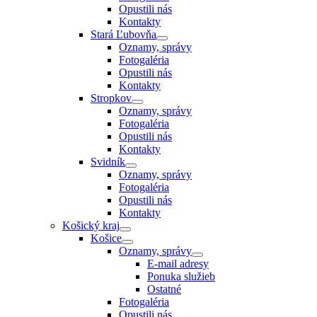
Opustili nás
Kontakty
Stará Ľubovňa
Oznamy, správy
Fotogaléria
Opustili nás
Kontakty
Stropkov
Oznamy, správy
Fotogaléria
Opustili nás
Kontakty
Svidník
Oznamy, správy
Fotogaléria
Opustili nás
Kontakty
Košický kraj
Košice
Oznamy, správy
E-mail adresy
Ponuka služieb
Ostatné
Fotogaléria
Opustili nás