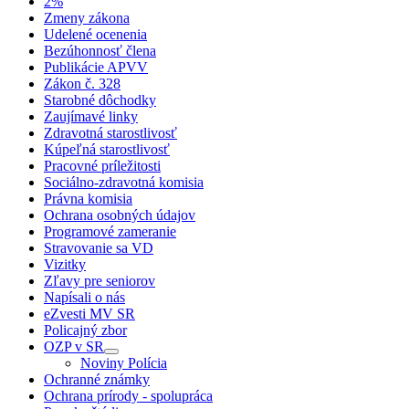
2%
Zmeny zákona
Udelené ocenenia
Bezúhonnosť člena
Publikácie APVV
Zákon č. 328
Starobné dôchodky
Zaujímavé linky
Zdravotná starostlivosť
Kúpeľná starostlivosť
Pracovné príležitosti
Sociálno-zdravotná komisia
Právna komisia
Ochrana osobných údajov
Programové zameranie
Stravovanie sa VD
Vizitky
Zľavy pre seniorov
Napísali o nás
eZvesti MV SR
Policajný zbor
OZP v SR
Noviny Polícia
Ochranné známky
Ochrana prírody - spolupráca