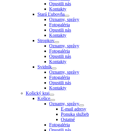
Opustili nás
Kontakty
Stará Ľubovňa
Oznamy, správy
Fotogaléria
Opustili nás
Kontakty
Stropkov
Oznamy, správy
Fotogaléria
Opustili nás
Kontakty
Svidník
Oznamy, správy
Fotogaléria
Opustili nás
Kontakty
Košický kraj
Košice
Oznamy, správy
E-mail adresy
Ponuka služieb
Ostatné
Fotogaléria
Opustili nás