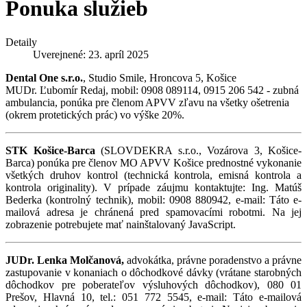
Ponuka služieb
Detaily
Uverejnené: 23. apríl 2025
Dental One s.r.o.
, Studio Smile, Hroncova 5, Košice
MUDr. Ľubomír Redaj, mobil: 0908 089114, 0915 206 542 - zubná
ambulancia, ponúka pre členom APVV zľavu na všetky ošetrenia
(okrem protetických prác) vo výške 20%.
STK Košice-Barca
(SLOVDEKRA s.r.o., Vozárova 3, Košice-
Barca) ponúka pre členov MO APVV Košice prednostné vykonanie
všetkých druhov kontrol (technická kontrola, emisná kontrola a
kontrola originality). V prípade záujmu kontaktujte: Ing. Matúš
Bederka (kontrolný technik), mobil: 0908 880942, e-mail:
Táto e-
mailová adresa je chránená pred spamovacími robotmi. Na jej
zobrazenie potrebujete mať nainštalovaný JavaScript.
JUDr. Lenka Molčanová,
advokátka, právne poradenstvo a právne
zastupovanie v konaniach o dôchodkové dávky (vrátane starobných
dôchodkov pre poberateľov výsluhových dôchodkov), 080 01
Prešov, Hlavná 10, tel.: 051 772 5545, e-mail:
Táto e-mailová