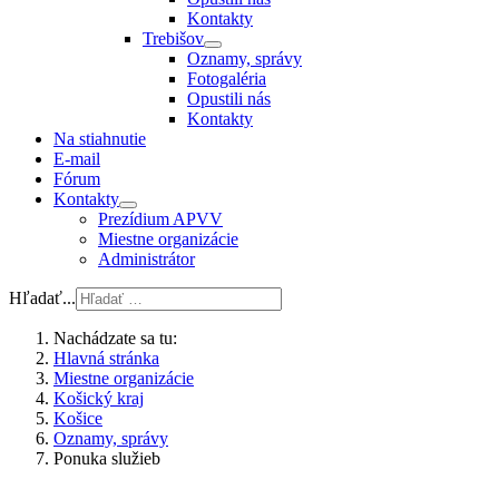
Kontakty
Trebišov
Oznamy, správy
Fotogaléria
Opustili nás
Kontakty
Na stiahnutie
E-mail
Fórum
Kontakty
Prezídium APVV
Miestne organizácie
Administrátor
Hľadať...
Nachádzate sa tu:
Hlavná stránka
Miestne organizácie
Košický kraj
Košice
Oznamy, správy
Ponuka služieb