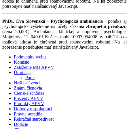
adresa je chránená pred spamovacími robotmi. Na jej zobrazenie
potrebujete mať nainštalovaný JavaScript.
PhDr. Eva Slovenská - Psychologická ambulancia
- ponúka aj
psychologické vyšetrenie na účely získania
zbrojného preukazu
(cena 50,00€). Ambulancia klinickej a dopravnej psychológie,
Mojmírova 12, 040 01 Košice, mobil: 0903 954098, e-mail:
Táto e-
mailová adresa je chránená pred spamovacími robotmi. Na jej
zobrazenie potrebujete mať nainštalovaný JavaScript.
Podmienky webu
Komisie
Založenie MO APVV
Úmrtia
Parte
Naši oslávenci
Známi členovia
Členské schôdze
Prezenty APVV
Produkty APVV
Dohody o spolupráci
Právna poradňa
Rekračná starostlivosť
Dotácie