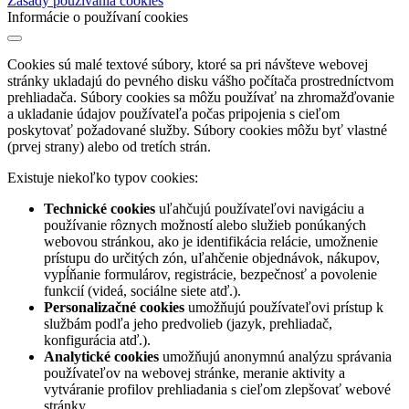
Zásady používania cookies
Informácie o používaní cookies
Cookies sú malé textové súbory, ktoré sa pri návšteve webovej
stránky ukladajú do pevného disku vášho počítača prostredníctvom
prehliadača. Súbory cookies sa môžu používať na zhromažďovanie
a ukladanie údajov používateľa počas pripojenia s cieľom
poskytovať požadované služby. Súbory cookies môžu byť vlastné
(prvej strany) alebo od tretích strán.
Existuje niekoľko typov cookies:
Technické cookies
uľahčujú používateľovi navigáciu a
používanie rôznych možností alebo služieb ponúkaných
webovou stránkou, ako je identifikácia relácie, umožnenie
prístupu do určitých zón, uľahčenie objednávok, nákupov,
vypĺňanie formulárov, registrácie, bezpečnosť a povolenie
funkcií (videá, sociálne siete atď.).
Personalizačné cookies
umožňujú používateľovi prístup k
službám podľa jeho predvolieb (jazyk, prehliadač,
konfigurácia atď.).
Analytické cookies
umožňujú anonymnú analýzu správania
používateľov na webovej stránke, meranie aktivity a
vytváranie profilov prehliadania s cieľom zlepšovať webové
stránky.