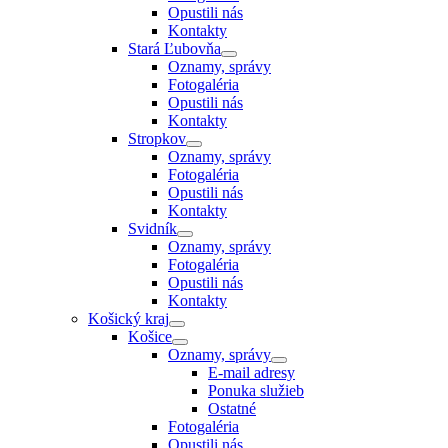
Opustili nás
Kontakty
Stará Ľubovňa
Oznamy, správy
Fotogaléria
Opustili nás
Kontakty
Stropkov
Oznamy, správy
Fotogaléria
Opustili nás
Kontakty
Svidník
Oznamy, správy
Fotogaléria
Opustili nás
Kontakty
Košický kraj
Košice
Oznamy, správy
E-mail adresy
Ponuka služieb
Ostatné
Fotogaléria
Opustili nás