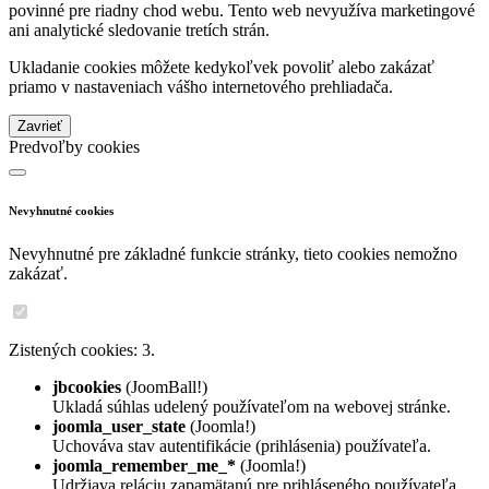
povinné pre riadny chod webu. Tento web nevyužíva marketingové
ani analytické sledovanie tretích strán.
Ukladanie cookies môžete kedykoľvek povoliť alebo zakázať
priamo v nastaveniach vášho internetového prehliadača.
Zavrieť
Predvoľby cookies
Nevyhnutné cookies
Nevyhnutné pre základné funkcie stránky, tieto cookies nemožno
zakázať.
Zistených cookies: 3.
jbcookies
(JoomBall!)
Ukladá súhlas udelený používateľom na webovej stránke.
joomla_user_state
(Joomla!)
Uchováva stav autentifikácie (prihlásenia) používateľa.
joomla_remember_me_*
(Joomla!)
Udržiava reláciu zapamätanú pre prihláseného používateľa.