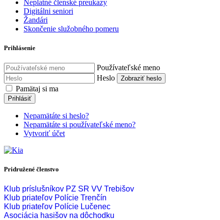
Neplatné členské preukazy
Digitálni seniori
Žandári
Skončenie služobného pomeru
Prihlásenie
Používateľské meno
Heslo
Zobraziť heslo
Pamätaj si ma
Prihlásiť
Nepamätáte si heslo?
Nepamätáte si používateľské meno?
Vytvoriť účet
Pridružené členstvo
Klub príslušníkov PZ SR VV Trebišov
Klub priateľov Polície Trenčín
Klub priateľov Polície Lučenec
Asociácia hasišov na dôchodku