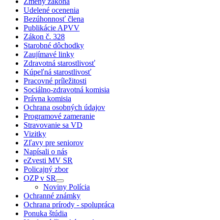
Zmeny zákona
Udelené ocenenia
Bezúhonnosť člena
Publikácie APVV
Zákon č. 328
Starobné dôchodky
Zaujímavé linky
Zdravotná starostlivosť
Kúpeľná starostlivosť
Pracovné príležitosti
Sociálno-zdravotná komisia
Právna komisia
Ochrana osobných údajov
Programové zameranie
Stravovanie sa VD
Vizitky
Zľavy pre seniorov
Napísali o nás
eZvesti MV SR
Policajný zbor
OZP v SR
Noviny Polícia
Ochranné známky
Ochrana prírody - spolupráca
Ponuka štúdia