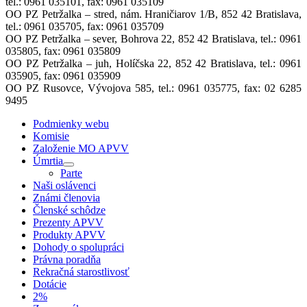
tel.: 0961 035101, fax: 0961 035109
OO PZ Petržalka – stred, nám. Hraničiarov 1/B, 852 42 Bratislava,
tel.: 0961 035705, fax: 0961 035709
OO PZ Petržalka – sever, Bohrova 22, 852 42 Bratislava, tel.: 0961
035805, fax: 0961 035809
OO PZ Petržalka – juh, Holíčska 22, 852 42 Bratislava, tel.: 0961
035905, fax: 0961 035909
OO PZ Rusovce, Vývojova 585, tel.: 0961 035775, fax: 02 6285
9495
Podmienky webu
Komisie
Založenie MO APVV
Úmrtia
Parte
Naši oslávenci
Známi členovia
Členské schôdze
Prezenty APVV
Produkty APVV
Dohody o spolupráci
Právna poradňa
Rekračná starostlivosť
Dotácie
2%