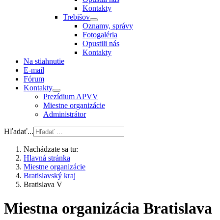
Kontakty
Trebišov
Oznamy, správy
Fotogaléria
Opustili nás
Kontakty
Na stiahnutie
E-mail
Fórum
Kontakty
Prezídium APVV
Miestne organizácie
Administrátor
Hľadať...
Nachádzate sa tu:
Hlavná stránka
Miestne organizácie
Bratislavský kraj
Bratislava V
Miestna organizácia Bratislava