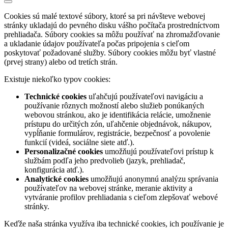
Cookies sú malé textové súbory, ktoré sa pri návšteve webovej
stránky ukladajú do pevného disku vášho počítača prostredníctvom
prehliadača. Súbory cookies sa môžu používať na zhromažďovanie
a ukladanie údajov používateľa počas pripojenia s cieľom
poskytovať požadované služby. Súbory cookies môžu byť vlastné
(prvej strany) alebo od tretích strán.
Existuje niekoľko typov cookies:
Technické cookies
uľahčujú používateľovi navigáciu a
používanie rôznych možností alebo služieb ponúkaných
webovou stránkou, ako je identifikácia relácie, umožnenie
prístupu do určitých zón, uľahčenie objednávok, nákupov,
vypĺňanie formulárov, registrácie, bezpečnosť a povolenie
funkcií (videá, sociálne siete atď.).
Personalizačné cookies
umožňujú používateľovi prístup k
službám podľa jeho predvolieb (jazyk, prehliadač,
konfigurácia atď.).
Analytické cookies
umožňujú anonymnú analýzu správania
používateľov na webovej stránke, meranie aktivity a
vytváranie profilov prehliadania s cieľom zlepšovať webové
stránky.
Keďže naša stránka využíva iba technické cookies, ich používanie je