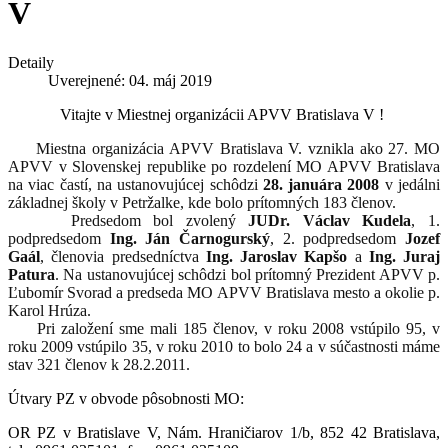
V
Detaily
Uverejnené: 04. máj 2019
Vitajte v Miestnej organizácii APVV Bratislava V !
Miestna organizácia APVV Bratislava V. vznikla ako 27. MO
APVV v Slovenskej republike po rozdelení MO APVV Bratislava
na viac častí, na ustanovujúcej schôdzi
28. januára 2008
v jedálni
základnej školy v Petržalke, kde bolo prítomných 183 členov.
Predsedom bol zvolený
JUDr. Václav Kudela
, 1.
podpredsedom
Ing. Ján Čarnogurský
, 2. podpredsedom
Jozef
Gaál
, členovia predsedníctva
Ing. Jaroslav Kapšo
a
Ing. Juraj
Patura
. Na ustanovujúcej schôdzi bol prítomný Prezident APVV p.
Ľubomír Svorad a predseda MO APVV Bratislava mesto a okolie p.
Karol Hrúza.
Pri založení sme mali 185 členov, v roku 2008 vstúpilo 95, v
roku 2009 vstúpilo 35, v roku 2010 to bolo 24 a v súčastnosti máme
stav 321 členov k 28.2.2011.
Útvary PZ v obvode pôsobnosti MO:
OR PZ v Bratislave V, Nám. Hraničiarov 1/b, 852 42 Bratislava,