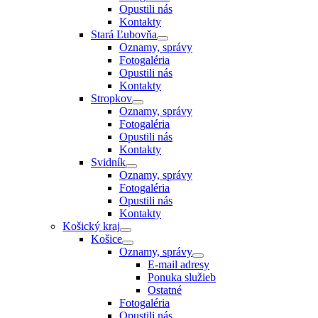
Opustili nás
Kontakty
Stará Ľubovňa
Oznamy, správy
Fotogaléria
Opustili nás
Kontakty
Stropkov
Oznamy, správy
Fotogaléria
Opustili nás
Kontakty
Svidník
Oznamy, správy
Fotogaléria
Opustili nás
Kontakty
Košický kraj
Košice
Oznamy, správy
E-mail adresy
Ponuka služieb
Ostatné
Fotogaléria
Opustili nás