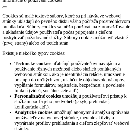
Informácie o používaní cookies
Cookies sú malé textové súbory, ktoré sa pri návšteve webovej
stránky ukladajú do pevného disku vášho počítača prostredníctvom
prehliadača. Súbory cookies sa môžu používať na zhromažďovanie
a ukladanie údajov používateľa počas pripojenia s cieľom
poskytovať požadované služby. Súbory cookies môžu byť vlastné
(prvej strany) alebo od tretích strán.
Existuje niekoľko typov cookies:
Technické cookies
uľahčujú používateľovi navigáciu a
používanie rôznych možností alebo služieb ponúkaných
webovou stránkou, ako je identifikácia relácie, umožnenie
prístupu do určitých zón, uľahčenie objednávok, nákupov,
vypĺňanie formulárov, registrácie, bezpečnosť a povolenie
funkcií (videá, sociálne siete atď.).
Personalizačné cookies
umožňujú používateľovi prístup k
službám podľa jeho predvolieb (jazyk, prehliadač,
konfigurácia atď.).
Analytické cookies
umožňujú anonymnú analýzu správania
používateľov na webovej stránke, meranie aktivity a
vytváranie profilov prehliadania s cieľom zlepšovať webové
stránky.