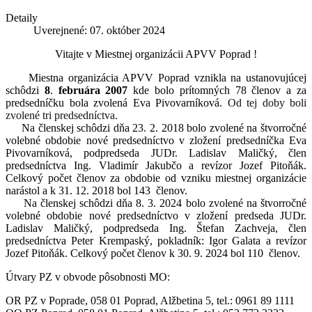
Detaily
Uverejnené: 07. október 2024
Vitajte v Miestnej organizácii APVV Poprad !
Miestna organizácia APVV Poprad vznikla na ustanovujúcej
schôdzi
8
.
februára 2007
kde bolo prítomných 78 členov a za
predsedníčku bola zvolená Eva Pivovarníková.
Od tej doby boli
zvolené tri predsedníctva.
Na členskej schôdzi dňa 23. 2. 2018 bolo zvolené na štvorročné
volebné obdobie nové predsedníctvo v zložení predsedníčka Eva
Pivovarníková, podpredseda JUDr. Ladislav Maličký, člen
predsedníctva Ing. Vladimír Jakubčo a revízor Jozef Pitoňák.
Celkový počet členov za obdobie od vzniku miestnej organizácie
narástol a k 31. 12. 2018 bol 143 členov.
Na členskej schôdzi dňa 8. 3. 2024 bolo zvolené na štvorročné
volebné obdobie nové predsedníctvo v zložení predseda JUDr.
Ladislav Maličký, podpredseda Ing. Štefan Zachveja, člen
predsedníctva Peter Krempaský, pokladník: Igor Galata a revízor
Jozef Pitoňák. Celkový počet členov k 30. 9. 2024 bol 110 členov.
Útvary PZ v obvode pôsobnosti MO:
OR PZ v Poprade, 058 01 Poprad, Alžbetina 5, tel.: 0961
89 1111