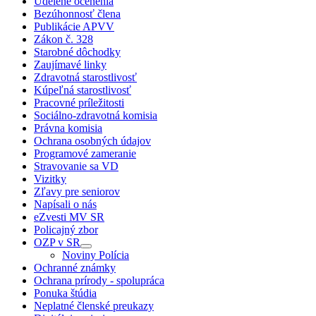
Udelené ocenenia
Bezúhonnosť člena
Publikácie APVV
Zákon č. 328
Starobné dôchodky
Zaujímavé linky
Zdravotná starostlivosť
Kúpeľná starostlivosť
Pracovné príležitosti
Sociálno-zdravotná komisia
Právna komisia
Ochrana osobných údajov
Programové zameranie
Stravovanie sa VD
Vizitky
Zľavy pre seniorov
Napísali o nás
eZvesti MV SR
Policajný zbor
OZP v SR
Noviny Polícia
Ochranné známky
Ochrana prírody - spolupráca
Ponuka štúdia
Neplatné členské preukazy