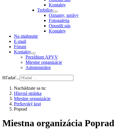
Kontakty
Trebišov
Oznamy, správy
Fotogaléria
Opustili nás
Kontakty
Na stiahnutie
E-mail
Fórum
Kontakty
Prezídium APVV
Miestne organizácie
Administrátor
Hľadať...
Nachádzate sa tu:
Hlavná stránka
Miestne organizácie
Prešovský kraj
Poprad
Miestna organizácia Poprad