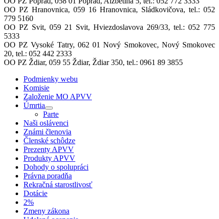
OO PZ Poprad, 058 01 Poprad, Alžbetina 5, tel.: 052 772 3333
OO PZ Hranovnica, 059 16 Hranovnica, Sládkovičova, tel.: 052
779 5160
OO PZ Svit, 059 21 Svit,
Hviezdoslavova 269/33
, tel.: 052 775
5333
OO PZ Vysoké Tatry, 062 01 Nový Smokovec,
Nový Smokovec
20
, tel.: 052 442 2333
OO PZ Ždiar, 059 55 Ždiar,
Ždiar 350
, tel.: 0961
89 3855
Podmienky webu
Komisie
Založenie MO APVV
Úmrtia
Parte
Naši oslávenci
Známi členovia
Členské schôdze
Prezenty APVV
Produkty APVV
Dohody o spolupráci
Právna poradňa
Rekračná starostlivosť
Dotácie
2%
Zmeny zákona