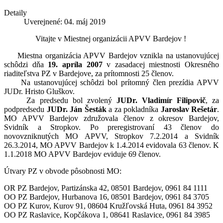
Detaily
Uverejnené: 04. máj 2019
Vitajte v Miestnej organizácii APVV Bardejov !
Miestna organizácia APVV Bardejov vznikla na ustanovujúcej
schôdzi dňa
19. apríla 2007
v zasadacej miestnosti Okresného
riaditeľstva PZ v Bardejove, za prítomnosti 25 členov.
Na ustanovujúcej schôdzi bol prítomný člen prezídia APVV
JUDr. Hristo Gluškov.
Za predsedu bol zvolený
JUDr. Vladimír Filipovič
, za
podpredsedu
JUDr. Ján Šesták
a za pokladníka
Jaroslav Rešetár
.
MO APVV Bardejov združovala členov z okresov Bardejov,
Svidník a Stropkov. Po preregistrovaní 43 členov do
novovzniknutých MO APVV, Stropkov 7.2.2014 a Svidník
26.3.2014, MO APVV Bardejov k 1.4.2014 evidovala 63 členov. K
1.1.2018 MO APVV Bardejov eviduje 69 členov.
Útvary PZ v obvode pôsobnosti MO:
OR PZ Bardejov, Partizánska 42, 08501 Bardejov, 0961 84 1111
OO PZ Bardejov, Hurbanova 16, 08501 Bardejov, 0961 84 3705
OO PZ Kurov, Kurov 91, 08604 Kružľovská Huta, 0961 84 3952
OO PZ Raslavice, Kopčákova 1, 08641 Raslavice, 0961 84 3985