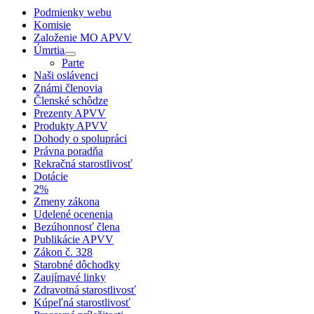
Podmienky webu
Komisie
Založenie MO APVV
Úmrtia
Parte
Naši oslávenci
Známi členovia
Členské schôdze
Prezenty APVV
Produkty APVV
Dohody o spolupráci
Právna poradňa
Rekračná starostlivosť
Dotácie
2%
Zmeny zákona
Udelené ocenenia
Bezúhonnosť člena
Publikácie APVV
Zákon č. 328
Starobné dôchodky
Zaujímavé linky
Zdravotná starostlivosť
Kúpeľná starostlivosť