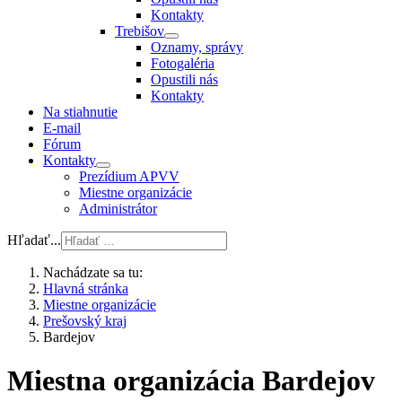
Kontakty
Trebišov
Oznamy, správy
Fotogaléria
Opustili nás
Kontakty
Na stiahnutie
E-mail
Fórum
Kontakty
Prezídium APVV
Miestne organizácie
Administrátor
Hľadať...
Nachádzate sa tu:
Hlavná stránka
Miestne organizácie
Prešovský kraj
Bardejov
Miestna organizácia Bardejov