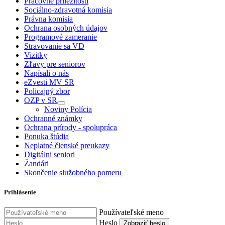
Pracovné príležitosti
Sociálno-zdravotná komisia
Právna komisia
Ochrana osobných údajov
Programové zameranie
Stravovanie sa VD
Vizitky
Zľavy pre seniorov
Napísali o nás
eZvesti MV SR
Policajný zbor
OZP v SR
Noviny Polícia
Ochranné známky
Ochrana prírody - spolupráca
Ponuka štúdia
Neplatné členské preukazy
Digitálni seniori
Žandári
Skončenie služobného pomeru
Prihlásenie
Používateľské meno
Heslo
Zobraziť heslo