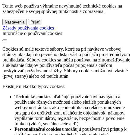
Tento web používa výhradne nevyhnutné technické cookies na
zabezpečenie svojej správnej funkčnosti a zobrazenia.
Nastavenia
Prijať
Zásady používania cookies
Informácie o používaní cookies
Cookies sú malé textové súbory, ktoré sa pri návšteve webovej
stránky ukladajú do pevného disku vášho počítača prostredníctvom
prehliadača. Súbory cookies sa môžu používať na zhromažďovanie
a ukladanie údajov používateľa počas pripojenia s cieľom
poskytovať požadované služby. Súbory cookies môžu byť vlastné
(prvej strany) alebo od tretích strán.
Existuje niekoľko typov cookies:
Technické cookies
uľahčujú používateľovi navigáciu a
používanie rôznych možností alebo služieb ponúkaných
webovou stránkou, ako je identifikácia relácie, umožnenie
prístupu do určitých zón, uľahčenie objednávok, nákupov,
vypĺňanie formulárov, registrácie, bezpečnosť a povolenie
funkcií (videá, sociálne siete atď.).
Personalizačné cookies
umožňujú používateľovi prístup k
službám podľa jeho predvolieb (jazyk, prehliadač,