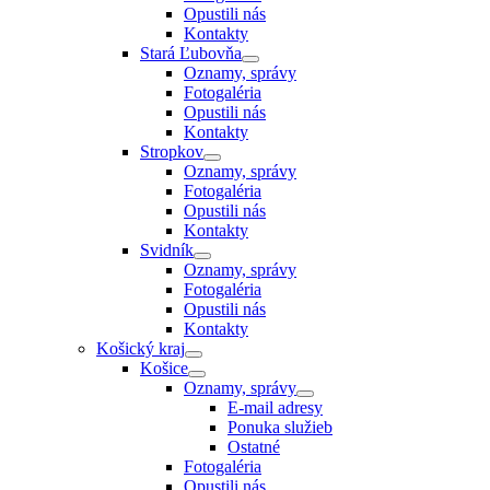
Opustili nás
Kontakty
Stará Ľubovňa
Oznamy, správy
Fotogaléria
Opustili nás
Kontakty
Stropkov
Oznamy, správy
Fotogaléria
Opustili nás
Kontakty
Svidník
Oznamy, správy
Fotogaléria
Opustili nás
Kontakty
Košický kraj
Košice
Oznamy, správy
E-mail adresy
Ponuka služieb
Ostatné
Fotogaléria
Opustili nás