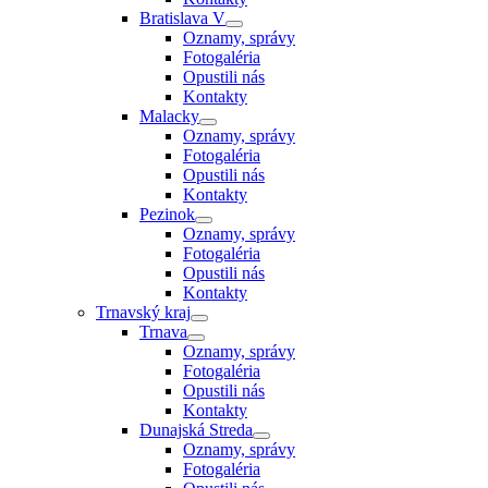
Bratislava V
Oznamy, správy
Fotogaléria
Opustili nás
Kontakty
Malacky
Oznamy, správy
Fotogaléria
Opustili nás
Kontakty
Pezinok
Oznamy, správy
Fotogaléria
Opustili nás
Kontakty
Trnavský kraj
Trnava
Oznamy, správy
Fotogaléria
Opustili nás
Kontakty
Dunajská Streda
Oznamy, správy
Fotogaléria