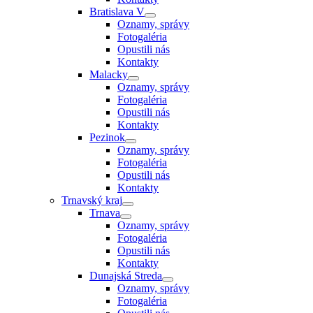
Bratislava V
Oznamy, správy
Fotogaléria
Opustili nás
Kontakty
Malacky
Oznamy, správy
Fotogaléria
Opustili nás
Kontakty
Pezinok
Oznamy, správy
Fotogaléria
Opustili nás
Kontakty
Trnavský kraj
Trnava
Oznamy, správy
Fotogaléria
Opustili nás
Kontakty
Dunajská Streda
Oznamy, správy
Fotogaléria