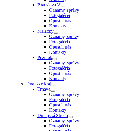
Bratislava V
Oznamy, správy
Fotogaléria
Opustili nás
Kontakty
Malacky
Oznamy, správy
Fotogaléria
Opustili nás
Kontakty
Pezinok
Oznamy, správy
Fotogaléria
Opustili nás
Kontakty
Trnavský kraj
Trnava
Oznamy, správy
Fotogaléria
Opustili nás
Kontakty
Dunajská Streda
Oznamy, správy
Fotogaléria