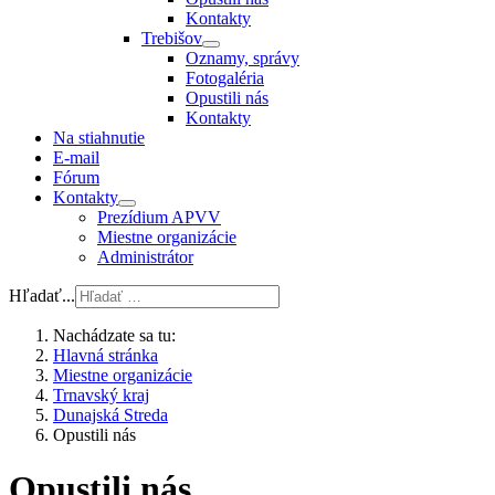
Kontakty
Trebišov
Oznamy, správy
Fotogaléria
Opustili nás
Kontakty
Na stiahnutie
E-mail
Fórum
Kontakty
Prezídium APVV
Miestne organizácie
Administrátor
Hľadať...
Nachádzate sa tu:
Hlavná stránka
Miestne organizácie
Trnavský kraj
Dunajská Streda
Opustili nás
Opustili nás