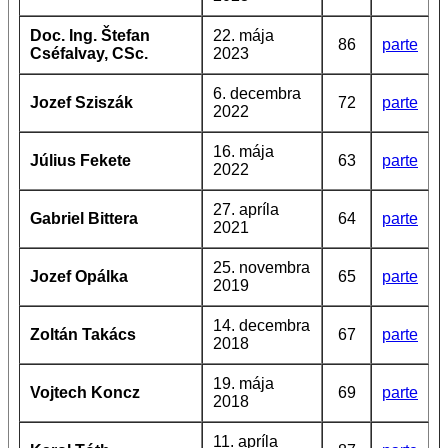
Doc. Ing. Štefan
22. mája
86
parte
Cséfalvay, CSc.
2023
6. decembra
Jozef Sziszák
72
parte
2022
16. mája
Július Fekete
63
parte
2022
27. apríla
Gabriel Bittera
64
parte
2021
25. novembra
Jozef Opálka
65
parte
2019
14. decembra
Zoltán Takács
67
parte
2018
19. mája
Vojtech Koncz
69
parte
2018
11. apríla