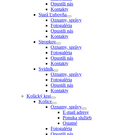
Opustili nás
Kontakty
Stará Ľubovňa
Oznamy, správy
Fotogaléria
Opustili nás
Kontakty
Stropkov
Oznamy, správy
Fotogaléria
Opustili nás
Kontakty
Svidník
Oznamy, správy
Fotogaléria
Opustili nás
Kontakty
Košický kraj
Košice
Oznamy, správy
E-mail adresy
Ponuka služieb
Ostatné
Fotogaléria
Opustili nás