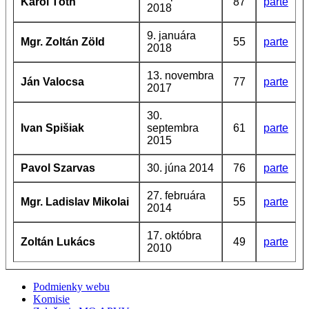
Karol Tóth
87
parte
2018
9. januára
Mgr. Zoltán Zöld
55
parte
2018
13. novembra
Ján Valocsa
77
parte
2017
30.
Ivan Spišiak
septembra
61
parte
2015
Pavol Szarvas
30. júna 2014
76
parte
27. februára
Mgr. Ladislav Mikolai
55
parte
2014
17. októbra
Zoltán Lukács
49
parte
2010
Podmienky webu
Komisie