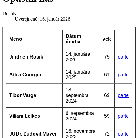
Detaily
Uverejnené: 16. január 2026
Dátum
Meno
vek
úmrtia
14. januára
Jindrich Rosík
75
parte
2026
14. januára
Attila Csörgei
61
parte
2025
18.
Tibor Varga
septembra
69
parte
2024
6. septembra
Viliam Lelkes
59
parte
2024
16. novembra
JUDr. Ľudovít Mayer
72
parte
2023