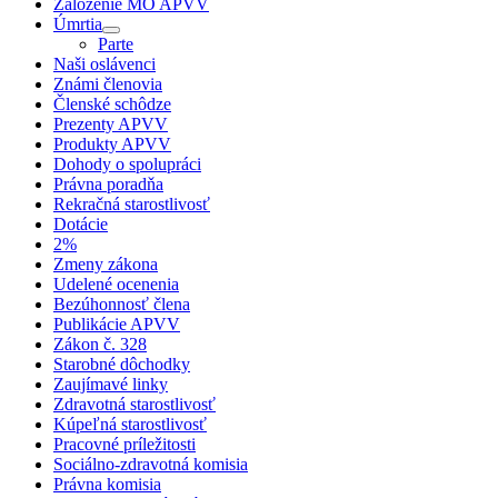
Založenie MO APVV
Úmrtia
Parte
Naši oslávenci
Známi členovia
Členské schôdze
Prezenty APVV
Produkty APVV
Dohody o spolupráci
Právna poradňa
Rekračná starostlivosť
Dotácie
2%
Zmeny zákona
Udelené ocenenia
Bezúhonnosť člena
Publikácie APVV
Zákon č. 328
Starobné dôchodky
Zaujímavé linky
Zdravotná starostlivosť
Kúpeľná starostlivosť
Pracovné príležitosti
Sociálno-zdravotná komisia
Právna komisia