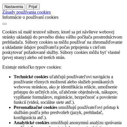
Nastavenia
Prijať
Zásady používania cookies
Informácie o používaní cookies
Cookies sú malé textové súbory, ktoré sa pri návšteve webovej
stránky ukladajú do pevného disku vášho počítača prostredníctvom
prehliadača. Súbory cookies sa môžu používať na zhromažďovanie
a ukladanie údajov používateľa počas pripojenia s cieľom
poskytovať požadované služby. Súbory cookies môžu byť vlastné
(prvej strany) alebo od tretích strán.
Existuje niekoľko typov cookies:
Technické cookies
uľahčujú používateľovi navigáciu a
používanie rôznych možností alebo služieb ponúkaných
webovou stránkou, ako je identifikácia relácie, umožnenie
prístupu do určitých zón, uľahčenie objednávok, nákupov,
vypĺňanie formulárov, registrácie, bezpečnosť a povolenie
funkcií (videá, sociálne siete atď.).
Personalizačné cookies
umožňujú používateľovi prístup k
službám podľa jeho predvolieb (jazyk, prehliadač,
konfigurácia atď.).
Analytické cookies
umožňujú anonymnú analýzu správania