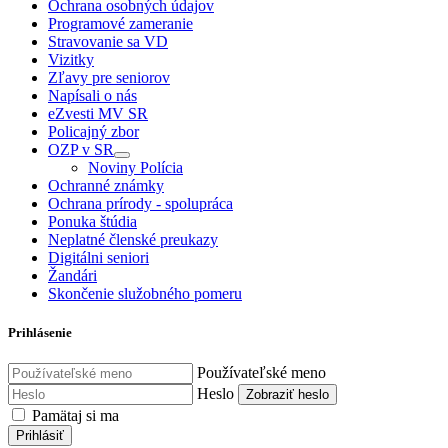
Ochrana osobných údajov
Programové zameranie
Stravovanie sa VD
Vizitky
Zľavy pre seniorov
Napísali o nás
eZvesti MV SR
Policajný zbor
OZP v SR
Noviny Polícia
Ochranné známky
Ochrana prírody - spolupráca
Ponuka štúdia
Neplatné členské preukazy
Digitálni seniori
Žandári
Skončenie služobného pomeru
Prihlásenie
Používateľské meno
Heslo
Zobraziť heslo
Pamätaj si ma
Prihlásiť