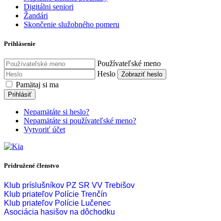
Digitálni seniori
Žandári
Skončenie služobného pomeru
Prihlásenie
Používateľské meno
Heslo
Zobraziť heslo
Pamätaj si ma
Prihlásiť
Nepamätáte si heslo?
Nepamätáte si používateľské meno?
Vytvoriť účet
Pridružené členstvo
Klub príslušníkov PZ SR VV Trebišov
Klub priateľov Polície Trenčín
Klub priateľov Polície Lučenec
Asociácia hasišov na dôchodku