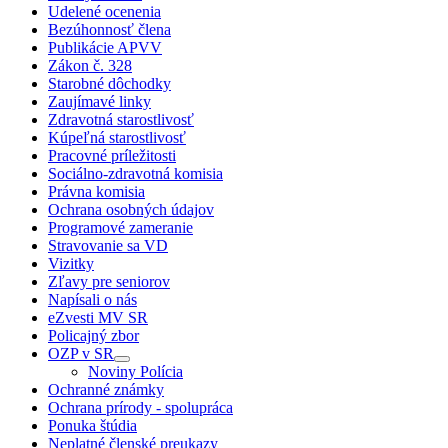
Udelené ocenenia
Bezúhonnosť člena
Publikácie APVV
Zákon č. 328
Starobné dôchodky
Zaujímavé linky
Zdravotná starostlivosť
Kúpeľná starostlivosť
Pracovné príležitosti
Sociálno-zdravotná komisia
Právna komisia
Ochrana osobných údajov
Programové zameranie
Stravovanie sa VD
Vizitky
Zľavy pre seniorov
Napísali o nás
eZvesti MV SR
Policajný zbor
OZP v SR
Noviny Polícia
Ochranné známky
Ochrana prírody - spolupráca
Ponuka štúdia
Neplatné členské preukazy