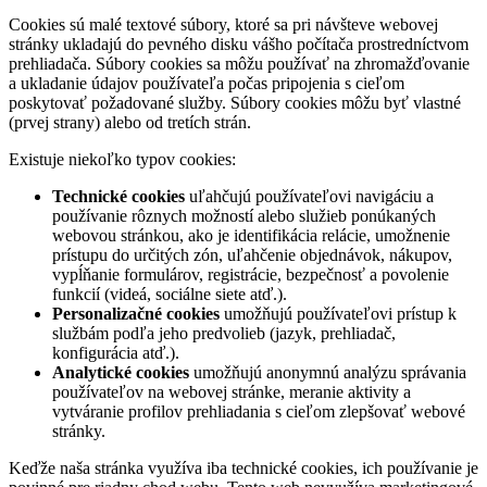
Cookies sú malé textové súbory, ktoré sa pri návšteve webovej
stránky ukladajú do pevného disku vášho počítača prostredníctvom
prehliadača. Súbory cookies sa môžu používať na zhromažďovanie
a ukladanie údajov používateľa počas pripojenia s cieľom
poskytovať požadované služby. Súbory cookies môžu byť vlastné
(prvej strany) alebo od tretích strán.
Existuje niekoľko typov cookies:
Technické cookies
uľahčujú používateľovi navigáciu a
používanie rôznych možností alebo služieb ponúkaných
webovou stránkou, ako je identifikácia relácie, umožnenie
prístupu do určitých zón, uľahčenie objednávok, nákupov,
vypĺňanie formulárov, registrácie, bezpečnosť a povolenie
funkcií (videá, sociálne siete atď.).
Personalizačné cookies
umožňujú používateľovi prístup k
službám podľa jeho predvolieb (jazyk, prehliadač,
konfigurácia atď.).
Analytické cookies
umožňujú anonymnú analýzu správania
používateľov na webovej stránke, meranie aktivity a
vytváranie profilov prehliadania s cieľom zlepšovať webové
stránky.
Keďže naša stránka využíva iba technické cookies, ich používanie je