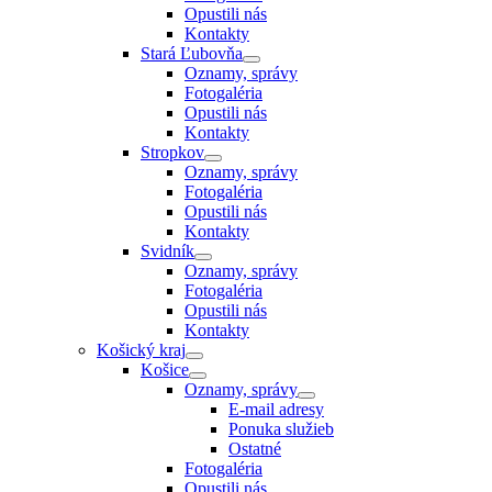
Opustili nás
Kontakty
Stará Ľubovňa
Oznamy, správy
Fotogaléria
Opustili nás
Kontakty
Stropkov
Oznamy, správy
Fotogaléria
Opustili nás
Kontakty
Svidník
Oznamy, správy
Fotogaléria
Opustili nás
Kontakty
Košický kraj
Košice
Oznamy, správy
E-mail adresy
Ponuka služieb
Ostatné
Fotogaléria
Opustili nás