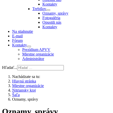
Kontakty
Trebišov
Oznamy, správy
Fotogaléria
Opustili nás
Kontakty
Na stiahnutie
E-mail
Fórum
Kontakty
Prezídium APVV
Miestne organizácie
Administrátor
Hľadať...
Nachádzate sa tu:
Hlavná stránka
Miestne organizácie
Nitriansky kraj
Šaľa
Oznamy, správy
Oznamy, správy