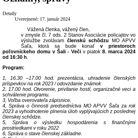
Detaily
Uverejnené: 17. január 2024
Vážená členka, vážený člen,
v zmysle čl. 7 ods. 2 Stanov Asociácie policajtov vo
výslužbe zvolávam
členskú schôdzu
MO APVV
Šaľa, ktorá sa bude konať
v priestoroch
poľovníckeho domu v Šali - Veči
v piatok
8. marca 2024
od 16:30 h
.
Program:
1, 16.30 –17.00 hod. prezentácia, uhradenie členských
príspevkov na rok 2023 / odovzdanie známok
2,
17.00 hod. Otvorenie, privítanie hostí, organizačné veci a
schválenie programu.
3,
Voľba overovateľa zápisnice.
4, Správa o činnosti predsedníctva MO APVV Šaľa za rok
2023 a vyhodnotenie plnenia úloh vyplývajúcich z poslednej
členskej schôdze.
5, Správa o výsledku hospodárenia s finančnými
prostriedkami v roku 2022
6, Správa o stave členskej základne.