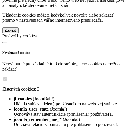
povinné pre riadny chod webu. Tento web nevyužíva marketingové
ani analytické sledovanie tretích strán.
Ukladanie cookies môžete kedykoľvek povoliť alebo zakázať
priamo v nastaveniach vášho internetového prehliadača.
Zavrieť
Predvoľby cookies
Nevyhnutné cookies
Nevyhnutné pre základné funkcie stránky, tieto cookies nemožno
zakázať.
Zistených cookies: 3.
jbcookies
(JoomBall!)
Ukladá súhlas udelený používateľom na webovej stránke.
joomla_user_state
(Joomla!)
Uchováva stav autentifikácie (prihlásenia) používateľa.
joomla_remember_me_*
(Joomla!)
Udržiava reláciu zapamätanú pre prihláseného používateľa.