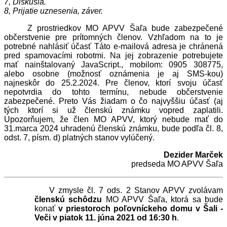
7, Diskusia.
8, Prijatie uznesenia, záver.
Z prostriedkov MO APVV Šaľa bude zabezpečené
občerstvenie pre prítomných členov. Vzhľadom na to je
potrebné nahlásiť účasť
Táto e-mailová adresa je chránená
pred spamovacími robotmi. Na jej zobrazenie potrebujete
mať nainštalovaný JavaScript.
, mobilom: 0905 308775,
alebo osobne (možnosť oznámenia je aj SMS-kou)
najneskôr do 25.2.2024. Pre členov, ktorí svoju účasť
nepotvrdia do tohto termínu, nebude občerstvenie
zabezpečené. Preto Vás žiadam o čo najvyššiu účasť (aj
tých ktorí si už členskú známku vopred zaplatili.
Upozorňujem, že člen MO APVV, ktorý nebude mať do
31.marca 2024 uhradenú členskú známku, bude podľa čl. 8,
odst. 7, písm. d) platných stanov vylúčený.
Dezider Marček
predseda MO APVV Šaľa
V zmysle čl. 7 ods. 2 Stanov APVV zvolávam
členskú schôdzu
MO APVV Šaľa, ktorá sa bude
konať
v priestoroch poľovníckeho domu v Šali -
Veči v piatok 11. júna 2021 od 16:30 h
.