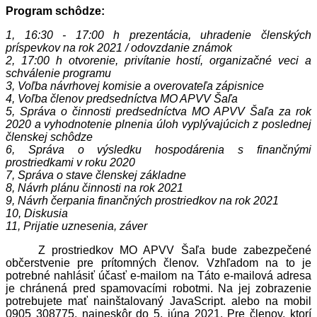
Program schôdze:
1, 16:30 - 17:00 h prezentácia, uhradenie členských
príspevkov na rok 2021 / odovzdanie známok
2, 17:00 h otvorenie, privítanie hostí, organizačné veci a
schválenie programu
3, Voľba návrhovej komisie a overovateľa zápisnice
4, Voľba členov predsedníctva MO APVV Šaľa
5, Správa o činnosti predsedníctva MO APVV Šaľa za rok
2020 a vyhodnotenie plnenia úloh vyplývajúcich z poslednej
členskej schôdze
6, Správa o výsledku hospodárenia s finančnými
prostriedkami v roku 2020
7, Správa o stave členskej základne
8, Návrh plánu činnosti na rok 2021
9, Návrh čerpania finančných prostriedkov na rok 2021
10, Diskusia
11, Prijatie uznesenia, záver
Z prostriedkov MO APVV Šaľa bude zabezpečené
občerstvenie pre prítomných členov. Vzhľadom na to je
potrebné nahlásiť účasť e-mailom na
Táto e-mailová adresa
je chránená pred spamovacími robotmi. Na jej zobrazenie
potrebujete mať nainštalovaný JavaScript.
alebo na mobil
0905 308775, najneskôr do 5. júna 2021. Pre členov, ktorí