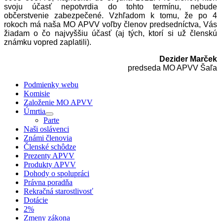
svoju účasť nepotvrdia do tohto termínu, nebude
občerstvenie zabezpečené. Vzhľadom k tomu, že po 4
rokoch má naša MO APVV voľby členov predsedníctva, Vás
žiadam o čo najvyššiu účasť (aj tých, ktorí si už členskú
známku vopred zaplatili).
Dezider Marček
predseda MO APVV Šaľa
Podmienky webu
Komisie
Založenie MO APVV
Úmrtia
Parte
Naši oslávenci
Známi členovia
Členské schôdze
Prezenty APVV
Produkty APVV
Dohody o spolupráci
Právna poradňa
Rekračná starostlivosť
Dotácie
2%
Zmeny zákona