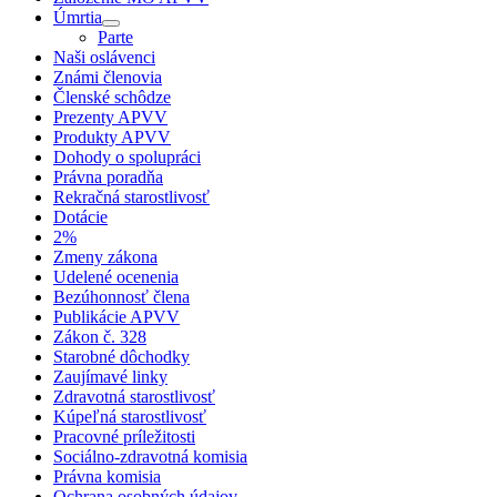
Úmrtia
Parte
Naši oslávenci
Známi členovia
Členské schôdze
Prezenty APVV
Produkty APVV
Dohody o spolupráci
Právna poradňa
Rekračná starostlivosť
Dotácie
2%
Zmeny zákona
Udelené ocenenia
Bezúhonnosť člena
Publikácie APVV
Zákon č. 328
Starobné dôchodky
Zaujímavé linky
Zdravotná starostlivosť
Kúpeľná starostlivosť
Pracovné príležitosti
Sociálno-zdravotná komisia
Právna komisia
Ochrana osobných údajov