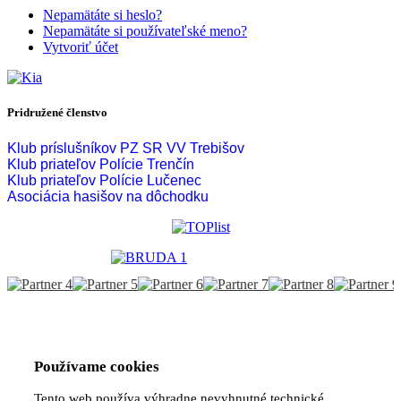
Nepamätáte si heslo?
Nepamätáte si používateľské meno?
Vytvoriť účet
Pridružené členstvo
Klub príslušníkov PZ SR VV Trebišov
Klub priateľov Polície Trenčín
Klub priateľov Polície Lučenec
Asociácia hasišov na dôchodku
Používame cookies
Tento web používa výhradne nevyhnutné technické