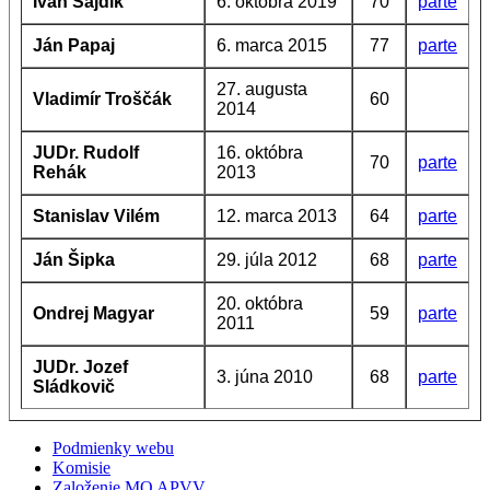
Ivan Šajdík
6. októbra 2019
70
parte
Ján Papaj
6. marca 2015
77
parte
27. augusta
Vladimír Troščák
60
2014
JUDr. Rudolf
16. októbra
70
parte
Rehák
2013
Stanislav Vilém
12. marca 2013
64
parte
Ján Šipka
29. júla 2012
68
parte
20. októbra
Ondrej Magyar
59
parte
2011
JUDr. Jozef
3. júna 2010
68
parte
Sládkovič
Podmienky webu
Komisie
Založenie MO APVV