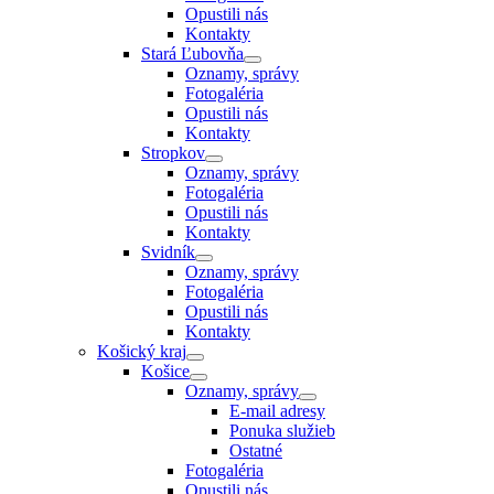
Opustili nás
Kontakty
Stará Ľubovňa
Oznamy, správy
Fotogaléria
Opustili nás
Kontakty
Stropkov
Oznamy, správy
Fotogaléria
Opustili nás
Kontakty
Svidník
Oznamy, správy
Fotogaléria
Opustili nás
Kontakty
Košický kraj
Košice
Oznamy, správy
E-mail adresy
Ponuka služieb
Ostatné
Fotogaléria
Opustili nás