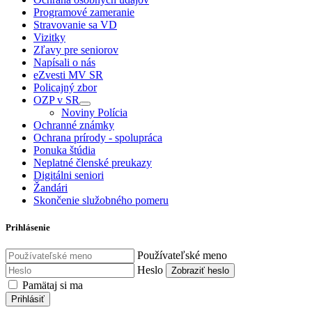
Programové zameranie
Stravovanie sa VD
Vizitky
Zľavy pre seniorov
Napísali o nás
eZvesti MV SR
Policajný zbor
OZP v SR
Noviny Polícia
Ochranné známky
Ochrana prírody - spolupráca
Ponuka štúdia
Neplatné členské preukazy
Digitálni seniori
Žandári
Skončenie služobného pomeru
Prihlásenie
Používateľské meno
Heslo
Zobraziť heslo
Pamätaj si ma
Prihlásiť