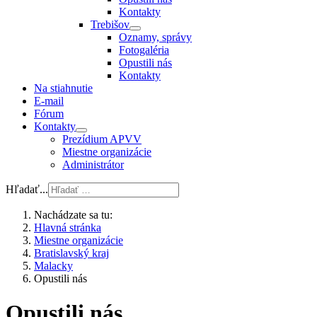
Kontakty
Trebišov
Oznamy, správy
Fotogaléria
Opustili nás
Kontakty
Na stiahnutie
E-mail
Fórum
Kontakty
Prezídium APVV
Miestne organizácie
Administrátor
Hľadať...
Nachádzate sa tu:
Hlavná stránka
Miestne organizácie
Bratislavský kraj
Malacky
Opustili nás
Opustili nás