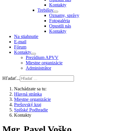
Kontakty
Trebišov
Oznamy, správy
Fotogaléria
Opustili nás
Kontakty
Na stiahnutie
E-mail
Fórum
Kontakty
Prezídium APVV
Miestne organizácie
Administrátor
Hľadať...
Nachádzate sa tu:
Hlavná stránka
Miestne organizácie
Prešovský kraj
Spišské Podhradie
Kontakty
Mgr. Pavel Voško