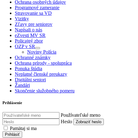
Ochrana osobných údajov
Programové zameranie
Stravovanie sa VD
Vizitky
Zľavy pre seniorov
Napísali o nás
eZvesti MV SR
Policajný zbor
OZP v SR
Noviny Polícia
Ochranné známky
Ochrana prírody - spolupráca
Ponuka štúdia
Neplatné členské preukazy
Digitálni seniori
Žandári
Skončenie služobného pomeru
Prihlásenie
Používateľské meno
Heslo
Zobraziť heslo
Pamätaj si ma
Prihlásiť