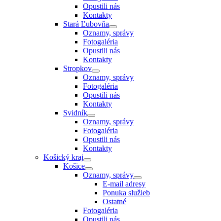
Opustili nás
Kontakty
Stará Ľubovňa
Oznamy, správy
Fotogaléria
Opustili nás
Kontakty
Stropkov
Oznamy, správy
Fotogaléria
Opustili nás
Kontakty
Svidník
Oznamy, správy
Fotogaléria
Opustili nás
Kontakty
Košický kraj
Košice
Oznamy, správy
E-mail adresy
Ponuka služieb
Ostatné
Fotogaléria
Opustili nás