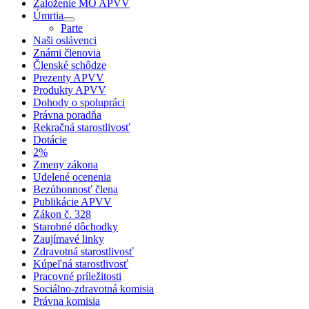
Založenie MO APVV
Úmrtia
Parte
Naši oslávenci
Známi členovia
Členské schôdze
Prezenty APVV
Produkty APVV
Dohody o spolupráci
Právna poradňa
Rekračná starostlivosť
Dotácie
2%
Zmeny zákona
Udelené ocenenia
Bezúhonnosť člena
Publikácie APVV
Zákon č. 328
Starobné dôchodky
Zaujímavé linky
Zdravotná starostlivosť
Kúpeľná starostlivosť
Pracovné príležitosti
Sociálno-zdravotná komisia
Právna komisia