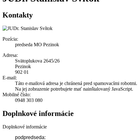
Kontakty
Pozícia:
predseda MO Pezinok
Adresa:
Svätoplukova 2645/26
Pezinok
902 01
E-mail:
Táto e-mailová adresa je chránená pred spamovacími robotmi.
Na jej zobrazenie potrebujete mať nainštalovaný JavaScript.
Mobilné číslo:
0948 303 080
Doplnkové informácie
Doplnkové informácie
podpredseda: