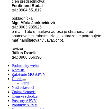
člen predsedníctva:
Ferdinand Budai
tel.: 0904 651819
pokladníčka:
Mgr. Mária Jankovičová
tel.: 0903 935925
e-mail:
Táto e-mailová adresa je chránená pred
spamovacími robotmi. Na jej zobrazenie potrebujete
mať nainštalovaný JavaScript.
revízor:
Július Dzúrik
tel.: 0908 356390
Podmienky webu
Komisie
Založenie MO APVV
Úmrtia
Parte
Naši oslávenci
Známi členovia
Členské schôdze
Prezenty APVV
Produkty APVV