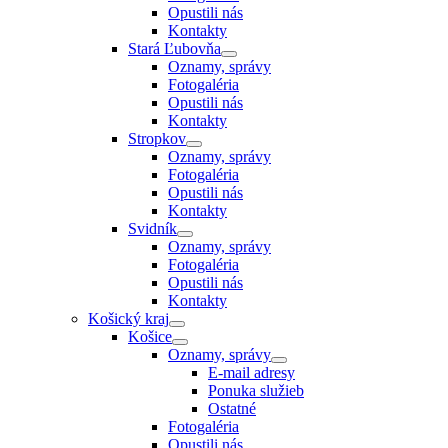
Opustili nás
Kontakty
Stará Ľubovňa
Oznamy, správy
Fotogaléria
Opustili nás
Kontakty
Stropkov
Oznamy, správy
Fotogaléria
Opustili nás
Kontakty
Svidník
Oznamy, správy
Fotogaléria
Opustili nás
Kontakty
Košický kraj
Košice
Oznamy, správy
E-mail adresy
Ponuka služieb
Ostatné
Fotogaléria
Opustili nás