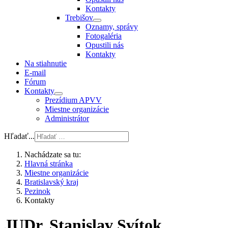
Kontakty
Trebišov
Oznamy, správy
Fotogaléria
Opustili nás
Kontakty
Na stiahnutie
E-mail
Fórum
Kontakty
Prezídium APVV
Miestne organizácie
Administrátor
Hľadať...
Nachádzate sa tu:
Hlavná stránka
Miestne organizácie
Bratislavský kraj
Pezinok
Kontakty
JUDr. Stanislav Svítok