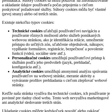
prehliadača. Súbory cookies sa môžu používať na zhromažďovanie
a ukladanie údajov používateľa počas pripojenia s cieľom
poskytovať požadované služby. Súbory cookies môžu byť vlastné
(prvej strany) alebo od tretích strán.
Existuje niekoľko typov cookies:
Technické cookies
uľahčujú používateľovi navigáciu a
používanie rôznych možností alebo služieb ponúkaných
webovou stránkou, ako je identifikácia relácie, umožnenie
prístupu do určitých zón, uľahčenie objednávok, nákupov,
vypĺňanie formulárov, registrácie, bezpečnosť a povolenie
funkcií (videá, sociálne siete atď.).
Personalizačné cookies
umožňujú používateľovi prístup k
službám podľa jeho predvolieb (jazyk, prehliadač,
konfigurácia atď.).
Analytické cookies
umožňujú anonymnú analýzu správania
používateľov na webovej stránke, meranie aktivity a
vytváranie profilov prehliadania s cieľom zlepšovať webové
stránky.
Keďže naša stránka využíva iba technické cookies, ich používanie je
povinné pre riadny chod webu. Tento web nevyužíva marketingové
ani analytické sledovanie tretích strán.
Ukladanie cookies môžete kedykoľvek povoliť alebo zakázať