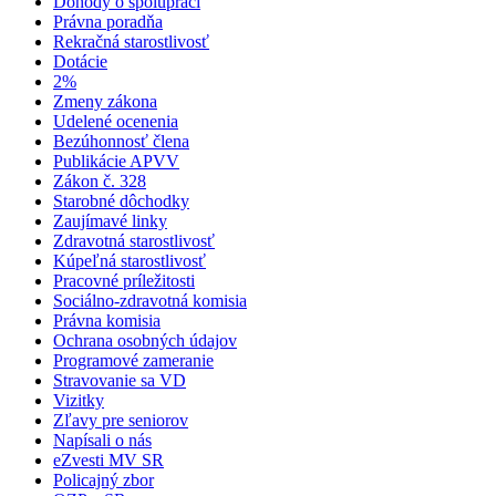
Dohody o spolupráci
Právna poradňa
Rekračná starostlivosť
Dotácie
2%
Zmeny zákona
Udelené ocenenia
Bezúhonnosť člena
Publikácie APVV
Zákon č. 328
Starobné dôchodky
Zaujímavé linky
Zdravotná starostlivosť
Kúpeľná starostlivosť
Pracovné príležitosti
Sociálno-zdravotná komisia
Právna komisia
Ochrana osobných údajov
Programové zameranie
Stravovanie sa VD
Vizitky
Zľavy pre seniorov
Napísali o nás
eZvesti MV SR
Policajný zbor