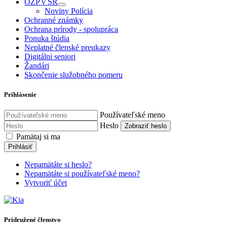
OZP v SR
Noviny Polícia
Ochranné známky
Ochrana prírody - spolupráca
Ponuka štúdia
Neplatné členské preukazy
Digitálni seniori
Žandári
Skončenie služobného pomeru
Prihlásenie
Používateľské meno
Heslo
Zobraziť heslo
Pamätaj si ma
Prihlásiť
Nepamätáte si heslo?
Nepamätáte si používateľské meno?
Vytvoriť účet
Pridružené členstvo