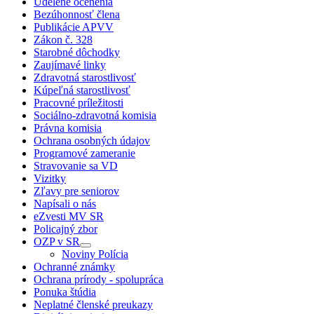
Udelené ocenenia
Bezúhonnosť člena
Publikácie APVV
Zákon č. 328
Starobné dôchodky
Zaujímavé linky
Zdravotná starostlivosť
Kúpeľná starostlivosť
Pracovné príležitosti
Sociálno-zdravotná komisia
Právna komisia
Ochrana osobných údajov
Programové zameranie
Stravovanie sa VD
Vizitky
Zľavy pre seniorov
Napísali o nás
eZvesti MV SR
Policajný zbor
OZP v SR
Noviny Polícia
Ochranné známky
Ochrana prírody - spolupráca
Ponuka štúdia
Neplatné členské preukazy