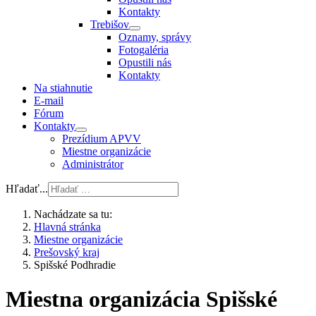
Kontakty
Trebišov
Oznamy, správy
Fotogaléria
Opustili nás
Kontakty
Na stiahnutie
E-mail
Fórum
Kontakty
Prezídium APVV
Miestne organizácie
Administrátor
Hľadať...
Nachádzate sa tu:
Hlavná stránka
Miestne organizácie
Prešovský kraj
Spišské Podhradie
Miestna organizácia Spišské