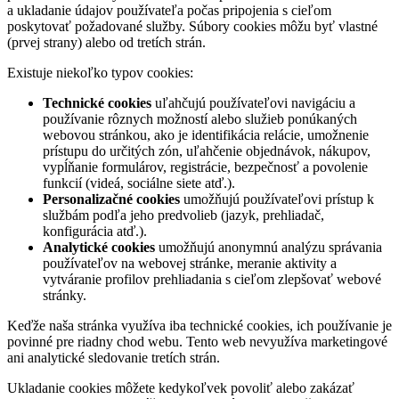
a ukladanie údajov používateľa počas pripojenia s cieľom
poskytovať požadované služby. Súbory cookies môžu byť vlastné
(prvej strany) alebo od tretích strán.
Existuje niekoľko typov cookies:
Technické cookies
uľahčujú používateľovi navigáciu a
používanie rôznych možností alebo služieb ponúkaných
webovou stránkou, ako je identifikácia relácie, umožnenie
prístupu do určitých zón, uľahčenie objednávok, nákupov,
vypĺňanie formulárov, registrácie, bezpečnosť a povolenie
funkcií (videá, sociálne siete atď.).
Personalizačné cookies
umožňujú používateľovi prístup k
službám podľa jeho predvolieb (jazyk, prehliadač,
konfigurácia atď.).
Analytické cookies
umožňujú anonymnú analýzu správania
používateľov na webovej stránke, meranie aktivity a
vytváranie profilov prehliadania s cieľom zlepšovať webové
stránky.
Keďže naša stránka využíva iba technické cookies, ich používanie je
povinné pre riadny chod webu. Tento web nevyužíva marketingové
ani analytické sledovanie tretích strán.
Ukladanie cookies môžete kedykoľvek povoliť alebo zakázať