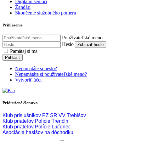
Digitálni seniori
Žandári
Skončenie služobného pomeru
Prihlásenie
Používateľské meno
Heslo
Zobraziť heslo
Pamätaj si ma
Prihlásiť
Nepamätáte si heslo?
Nepamätáte si používateľské meno?
Vytvoriť účet
Pridružené členstvo
Klub príslušníkov PZ SR VV Trebišov
Klub priateľov Polície Trenčín
Klub priateľov Polície Lučenec
Asociácia hasišov na dôchodku