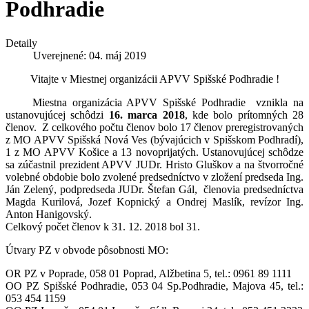
Podhradie
Detaily
Uverejnené: 04. máj 2019
Vitajte v Miestnej organizácii APVV Spišské Podhradie !
Miestna organizácia APVV Spišské Podhradie vznikla na
ustanovujúcej schôdzi
16. marca 2018
, kde bolo prítomných 28
členov. Z celkového počtu členov bolo 17 členov preregistrovaných
z MO APVV Spišská Nová Ves (bývajúcich v Spišskom Podhradí),
1 z MO APVV Košice a 13 novoprijatých. Ustanovujúcej schôdze
sa zúčastnil prezident APVV JUDr. Hristo Gluškov a na štvorročné
volebné obdobie bolo zvolené predsedníctvo v zložení predseda Ing.
Ján Zelený, podpredseda JUDr. Štefan Gál, členovia predsedníctva
Magda Kurilová, Jozef Kopnický a Ondrej Maslík, revízor Ing.
Anton Hanigovský.
Celkový počet členov k 31. 12. 2018 bol 31.
Útvary PZ v obvode pôsobnosti MO:
OR PZ v Poprade, 058 01 Poprad, Alžbetina 5, tel.: 0961
89 1111
OO PZ Spišské Podhradie, 053 04 Sp.Podhradie, Majova 45, tel.:
053 454 1159