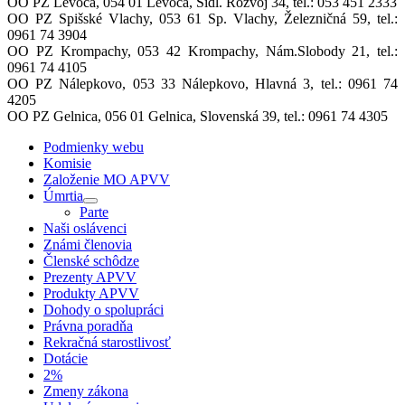
OO PZ Levoča, 054 01 Levoča, Sídl. Rozvoj 34, tel.:
053 451 2333
OO PZ Spišské Vlachy
,
053 61 Sp. Vlachy,
Železničná 59
, tel.:
0961 74 3904
OO PZ Krompachy
,
053 42 Krompachy,
Nám.Slobody 21
, tel.:
0961 74 4105
OO PZ Nálepkovo
,
053 33 Nálepkovo,
Hlavná 3
, tel.:
0961 74
4205
OO PZ Gelnica
,
056 01 Gelnica,
Slovenská 39, tel.:
0961 74 4305
Podmienky webu
Komisie
Založenie MO APVV
Úmrtia
Parte
Naši oslávenci
Známi členovia
Členské schôdze
Prezenty APVV
Produkty APVV
Dohody o spolupráci
Právna poradňa
Rekračná starostlivosť
Dotácie
2%
Zmeny zákona