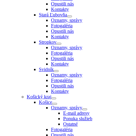
Opustili nás
Kontakty
Stará Ľubovňa
Oznamy, správy
Fotogaléria
Opustili nás
Kontakty
Stropkov
Oznamy, správy
Fotogaléria
Opustili nás
Kontakty
Svidník
Oznamy, správy
Fotogaléria
Opustili nás
Kontakty
Košický kraj
Košice
Oznamy, správy
E-mail adresy
Ponuka služieb
Ostatné
Fotogaléria
Opustili nás