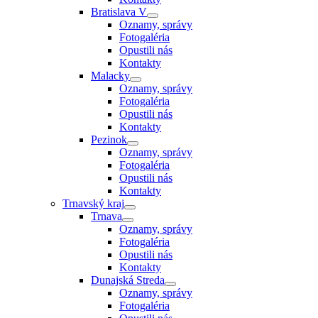
Bratislava V
Oznamy, správy
Fotogaléria
Opustili nás
Kontakty
Malacky
Oznamy, správy
Fotogaléria
Opustili nás
Kontakty
Pezinok
Oznamy, správy
Fotogaléria
Opustili nás
Kontakty
Trnavský kraj
Trnava
Oznamy, správy
Fotogaléria
Opustili nás
Kontakty
Dunajská Streda
Oznamy, správy
Fotogaléria